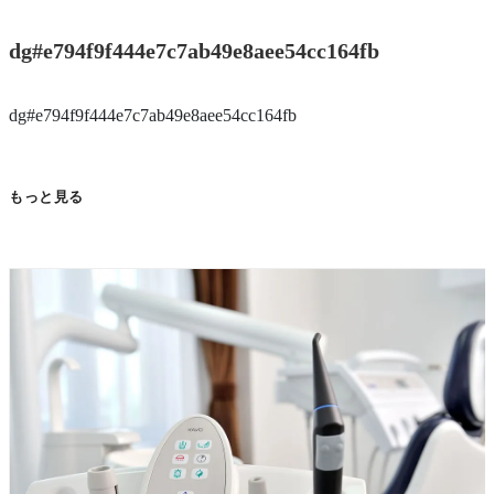
dg#e794f9f444e7c7ab49e8aee54cc164fb
dg#e794f9f444e7c7ab49e8aee54cc164fb
もっと見る